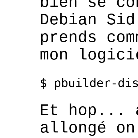
bien se co
Debian Sid
prends com
mon logici
$
pbuilder-di
Et hop... 
allongé on