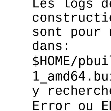
Les logs d
constructi
sont pour 
dans:
$HOME/pbui
1_amd64.bu
y recherch
Error
E
ou