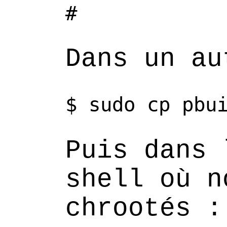
#
Dans un au
$
sudo
cp
pbu
Puis dans 
shell où n
chrootés :