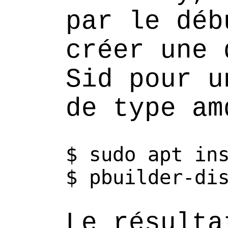
par le déb
créer une 
Sid pour u
de type am
$
sudo
apt
in
$
pbuilder-di
Le résulta