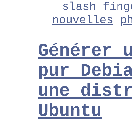
slash
fing
nouvelles
p
Générer 
pur Debi
une dist
Ubuntu