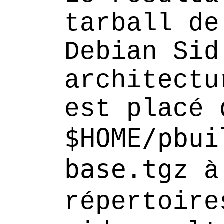
tarball de
Debian Sid
architectu
est placé 
$HOME/pbui
base.tgz
à 
répertoir