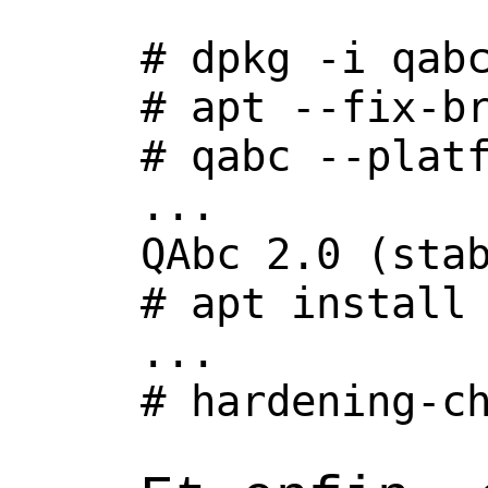
#
#
#
 qabc --platf
...

#
 apt install 
#