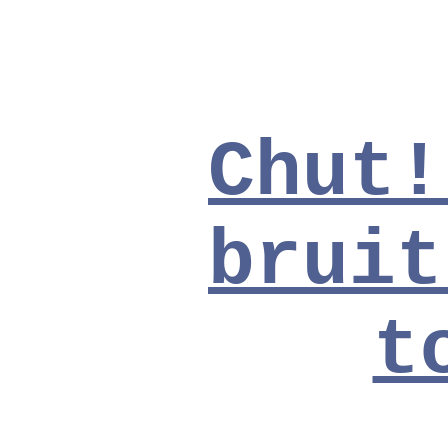
Chut!
bruit
t