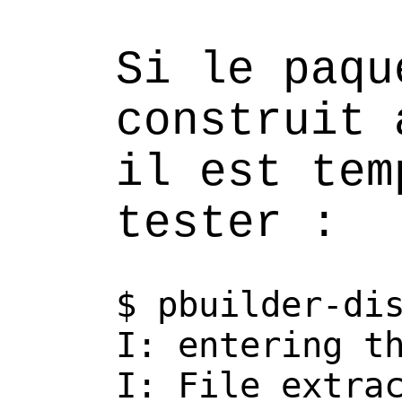
Si le paqu
construit 
il est tem
tester :
$
pbuilder-di
I:
entering
t
I:
File
extra