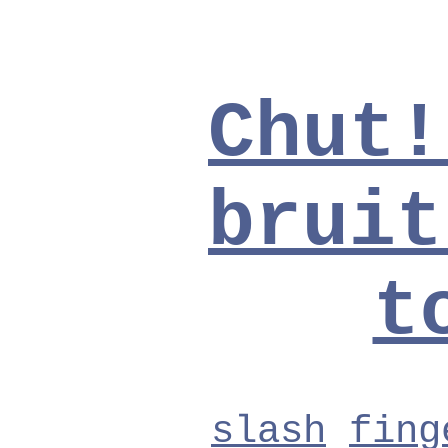
Chut!
bruit
t
slash
fing